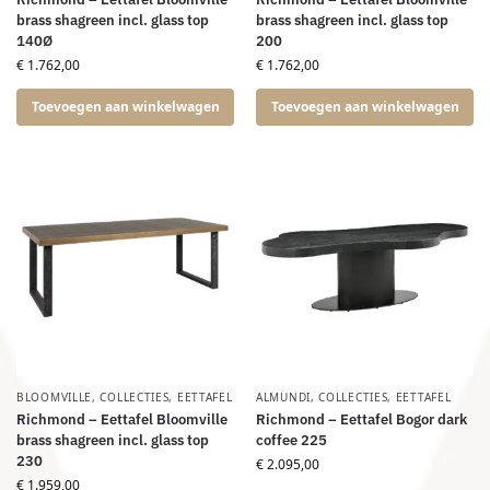
brass shagreen incl. glass top
brass shagreen incl. glass top
140Ø
200
€
1.762,00
€
1.762,00
Toevoegen aan winkelwagen
Toevoegen aan winkelwagen
BLOOMVILLE
,
COLLECTIES
,
EETTAFEL
ALMUNDI
,
COLLECTIES
,
EETTAFEL
Richmond – Eettafel Bloomville
Richmond – Eettafel Bogor dark
brass shagreen incl. glass top
coffee 225
230
€
2.095,00
€
1.959,00