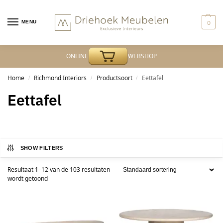
MENU
0
ONLINE
WEBSHOP
Home
Richmond Interiors
Productsoort
Eettafel
/
/
/
Eettafel
SHOW FILTERS
Resultaat 1–12 van de 103 resultaten
wordt getoond