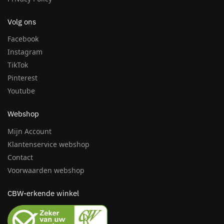
CASTELLO
,
EETTAFEL
,
NIEUW
ALMUNDI
,
COLLECTIES
,
EETTAFEL
Richmond – Eettafel Castello
Richmond – Eettafel Cavo brown
Smoked charchoal 230
230
€
1.826,00
€
1.945,00
Toevoegen aan winkelwagen
Toevoegen aan winkelwagen
CLAREMONT
,
COLLECTIES
,
EETTAFEL
CLAYTON
,
COLLECTIES
,
EETTAFEL
Richmond – Eettafel Claremont
Richmond – Eettafel Clayton