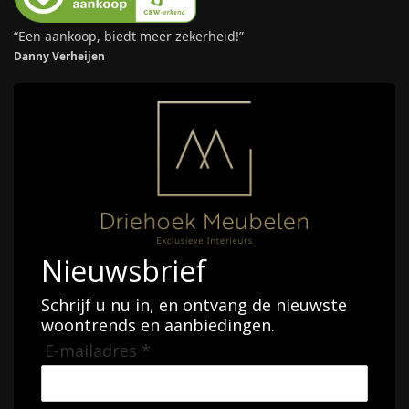
brown 230
beige 220
€
2.726,00
€
2.003,00
Toevoegen aan winkelwagen
Toevoegen aan winkelwagen
COLLADA
,
COLLECTIES
,
EETTAFEL
COLLECTIES
,
CORONEL
,
EETTAFEL
Richmond – Eettafel Collada
Richmond – Eettafel Coronel
black/gold 130Ø
Blush beige 240
€
1.319,00
€
3.087,00
Toevoegen aan winkelwagen
Toevoegen aan winkelwagen