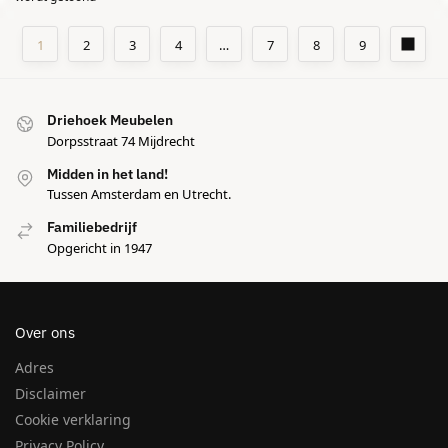
CAMBON
,
COLLECTIES
,
EETTAFEL
CAMBON
,
COLLECTIES
,
EETTAFEL
Richmond – Eettafel Cambon
Richmond – Eettafel Cambon
dark coffee danish oval 230
dark coffee danish oval 280
€
1.700,00
€
2.069,00
Toevoegen aan winkelwagen
Toevoegen aan winkelwagen