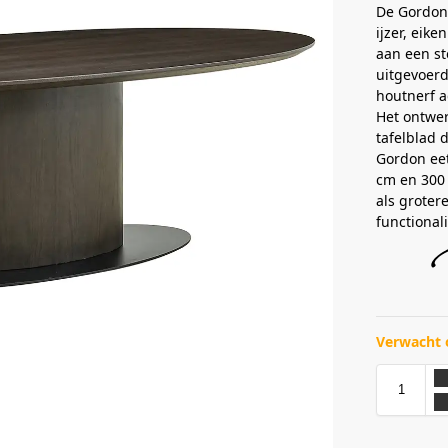
De Gordon 
ijzer, eike
aan een st
uitgevoerd
houtnerf a
Het ontwer
tafelblad 
Gordon eet
cm en 300 
als groter
functionali
Verwacht 