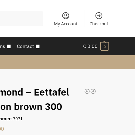
Zoeken
My Account
Checkout
ons
Contact
€
0,00
0
mond – Eettafel
on brown 300
mmer:
7971
00