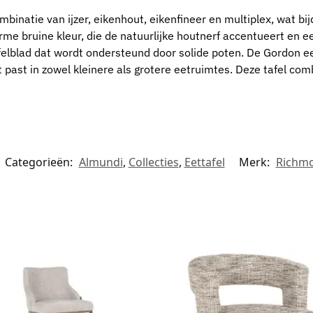
mbinatie van ijzer, eikenhout, eikenfineer en multiplex, wat b
arme bruine kleur, die de natuurlijke houtnerf accentueert en ee
elblad dat wordt ondersteund door solide poten. De Gordon ee
ast in zowel kleinere als grotere eetruimtes. Deze tafel combi
Categorieën:
Almundi
,
Collecties
,
Eettafel
Merk:
Richmo