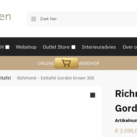
AH
Webshop
Outlet Store
Interieuradvies
Over 
ONLINE
WEBSHOP
ttafel
Richmond – Eettafel Gordon brown 300
/
Rich
Gord
Artikelnu
€
3.099,