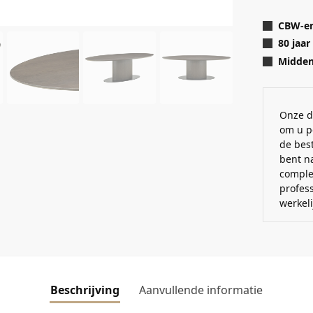
CBW-er
80 jaar
Midden 
Onze d
om u p
de best
bent n
comple
profes
werkel
Beschrijving
Aanvullende informatie