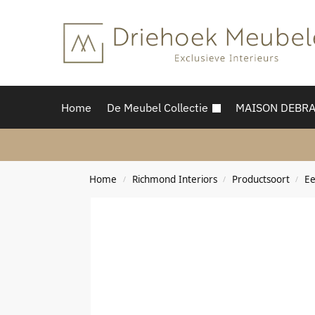
Home
De Meubel Collectie
MAISON DEBR
Home
Richmond Interiors
Productsoort
Ee
/
/
/