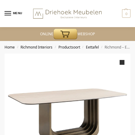
MENU
0
ONLINE
WEBSHOP
Home
Richmond Interiors
Productsoort
Eettafel
Richmond – Eettafel Maxfield beige 230
/
/
/
/