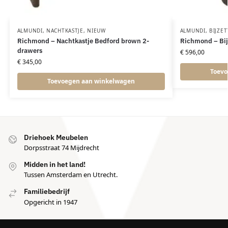
ALMUNDI
,
NACHTKASTJE
,
NIEUW
ALMUNDI
,
BIJZET
Richmond – Nachtkastje Bedford brown 2-
Richmond – Bij
drawers
€
596,00
€
345,00
Toevo
Toevoegen aan winkelwagen
Driehoek Meubelen
Dorpsstraat 74 Mijdrecht
Midden in het land!
Tussen Amsterdam en Utrecht.
Familiebedrijf
Opgericht in 1947