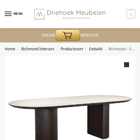
MENU
0
ONLINE
WEBSHOP
Home
Richmond Interiors
Productsoort
Eettafel
Richmond – Eettafel Ritz brown 240
/
/
/
/