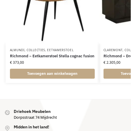
ALMUNDI
,
COLLECTIES
,
EETKAMERSTOEL
CLAREMONT
,
COL
Richmond – Eetkamerstoel Stella cognac fusion
Richmond – Dre
€
373,00
€
2.305,00
Toevoegen aan winkelwagen
Toevo
Driehoek Meubelen
Dorpsstraat 74 Mijdrecht
Midden in het land!