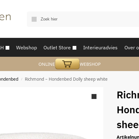
AH
Webshop
Outlet Store
Interieuradvies
Over 
ONLINE
WEBSHOP
ondenbed
Richmond – Hondenbed Dolly sheep white
/
Rich
Hond
shee
Artikelnu