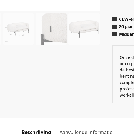
CBW-er
80 jaar
Midden 
Onze d
om u p
de best
bent n
comple
profes
werkel
Beschrijving
Aanvullende informatie