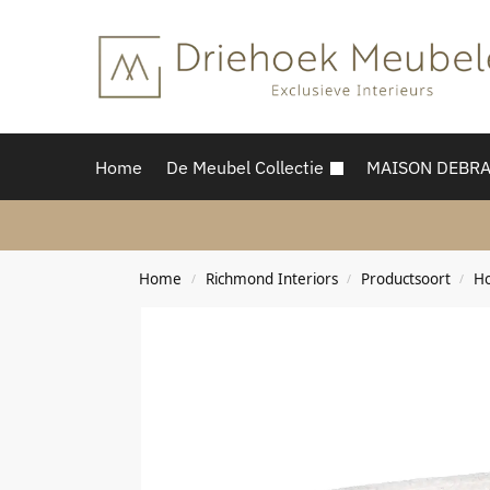
Home
De Meubel Collectie
MAISON DEBR
Home
Richmond Interiors
Productsoort
H
/
/
/