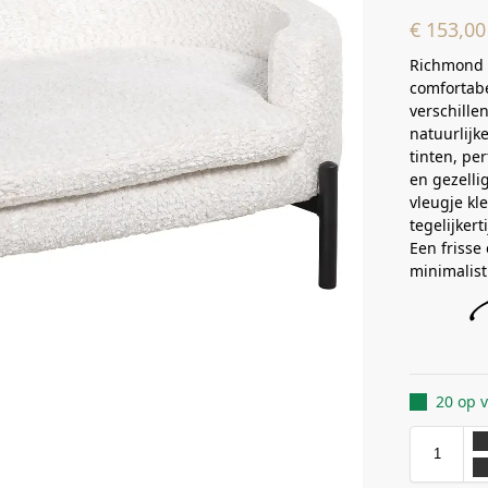
€
153,00
Richmond I
comfortabe
verschille
natuurlijk
tinten, pe
en gezelli
vleugje kle
tegelijkert
Een frisse
minimalist
20 op 