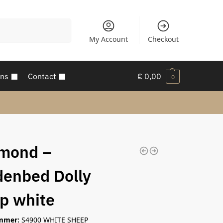
Zoeken
My Account
Checkout
ons
Contact
€
0,00
0
mond –
enbed Dolly
p white
mmer:
S4900 WHITE SHEEP