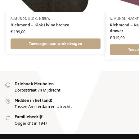
ALMUNDI
,
KLOK
,
NIEUW
ALMUNDI
,
NACHT
Richmond – Klok Livine bronze
Richmond – Nac
drawer
€
199,00
€
319,00
Toevoegen aan winkelwagen
Toevo
Driehoek Meubelen
Dorpsstraat 74 Mijdrecht
Midden in het land!
Tussen Amsterdam en Utrecht.
Familiebedrijf
Opgericht in 1947