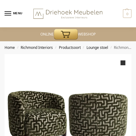
MENU
0
ONLINE
WEBSHOP
Home
Richmond Interiors
Productsoort
Lounge stoel
Richmond – Lounge stoel Hannah moss labyrinth fire retardant
/
/
/
/