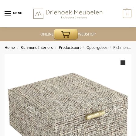
MENU
0
ONLINE
WEBSHOP
Home
Richmond Interiors
Productsoort
Opbergdoos
Richmond – Opbergdoos Chalenny brown large
/
/
/
/