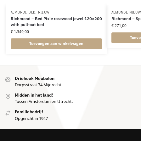
ALMUNDI
,
BED
,
NIEUW
ALMUNDI
,
NIEUW
Richmond – Bed Pixie rosewood jewel 120×200
Richmond – Spi
with pull-out bed
€
271,00
€
1.349,00
Toevo
Toevoegen aan winkelwagen
Driehoek Meubelen
Dorpsstraat 74 Mijdrecht
Midden in het land!
Tussen Amsterdam en Utrecht.
Familiebedrijf
Opgericht in 1947