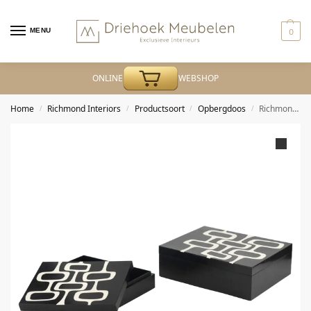
MENU
0
ONLINE
WEBSHOP
Home
Richmond Interiors
Productsoort
Opbergdoos
Richmond – Opbergdoos Lux black/white (Set of 2)
/
/
/
/