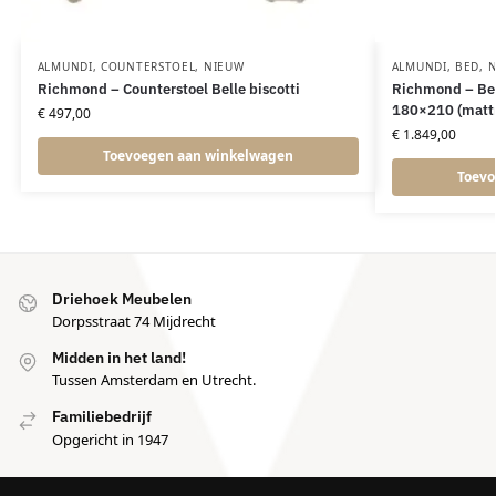
ALMUNDI
,
COUNTERSTOEL
,
NIEUW
ALMUNDI
,
BED
,
N
Richmond – Counterstoel Belle biscotti
Richmond – Be
180×210 (mattre
€
497,00
€
1.849,00
Toevoegen aan winkelwagen
Toevo
Driehoek Meubelen
Dorpsstraat 74 Mijdrecht
Midden in het land!
Tussen Amsterdam en Utrecht.
Familiebedrijf
Opgericht in 1947