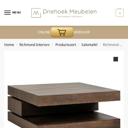
MENU
0
ONLINE
WEBSHOP
Home
Richmond Interiors
Productsoort
Salontafel
Richmond – Salontafel Oakura brown 90×90
/
/
/
/