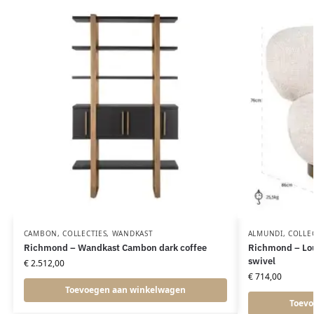
CAMBON
,
COLLECTIES
,
WANDKAST
ALMUNDI
,
COLLE
Richmond – Wandkast Cambon dark coffee
Richmond – Lou
swivel
€
2.512,00
€
714,00
Toevoegen aan winkelwagen
Toevo