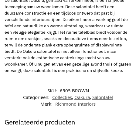
De salontafel Oakura, gemaakt van eiken fineer, is een stijlvolle
toevoeging aan uw woonkamer. Deze salontafel heeft een
duurzame constructie en een tijdloos ontwerp dat past bij
verschillende interieurstijlen. De eiken fineer afwerking geeft de
tafel een natuurlijke en warme uitstraling, waardoor uw ruimte
een vleugje elegantie krijgt. Het ruime tafelblad biedt voldoende
ruimte om drankjes, snacks en decoratieve items neer te zetten,
terwijl de onderste plank extra opbergruimte of displayruimte
biedt. De Oakura salontafel is niet alleen functioneel, maar
versterkt ook de esthetische aantrekkingskracht van uw
woonkamer. Of u nu geniet van een gezellige avond thuis of gasten
ontvangt, deze salontafel is een praktische en stijlvolle keuze.
SKU:
6505 BROWN
Categorieën:
Collecties
,
Oakura
,
Salontafel
Merk:
Richmond Interiors
Gerelateerde producten