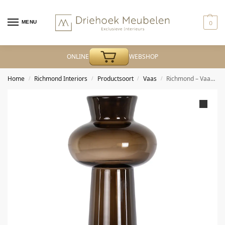
MENU
0
ONLINE
WEBSHOP
Home
Richmond Interiors
Productsoort
Vaas
Richmond – Vaas Jamey brown large
/
/
/
/