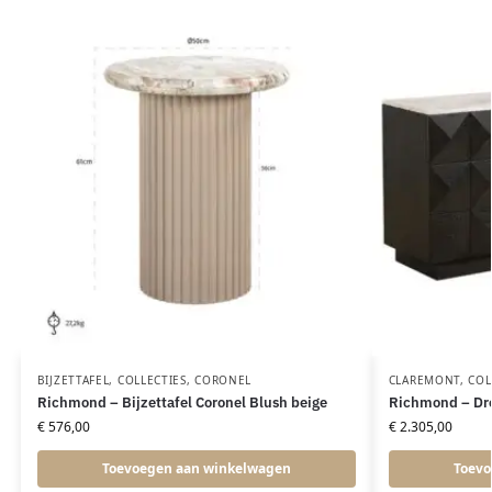
BIJZETTAFEL
,
COLLECTIES
,
CORONEL
CLAREMONT
,
COL
Richmond – Bijzettafel Coronel Blush beige
Richmond – Dre
€
576,00
€
2.305,00
Toevoegen aan winkelwagen
Toevo