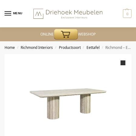
MENU
0
ONLINE
WEBSHOP
Home
Richmond Interiors
Productsoort
Eettafel
Richmond – Eettafel Dulce grey 225 (denizly)
/
/
/
/