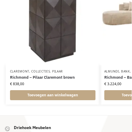
CLAREMONT
,
COLLECTIES
,
PILAAR
ALMUNDI
,
BANK
Richmond – Pilaar Claremont brown
Richmond – Ban
€
838,00
€
3.224,00
Toevoegen aan winkelwagen
Toevo
Driehoek Meubelen