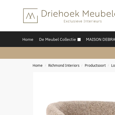
Home
De Meubel Collectie
MAISON DEBR
Home
Richmond Interiors
Productsoort
Lo
/
/
/