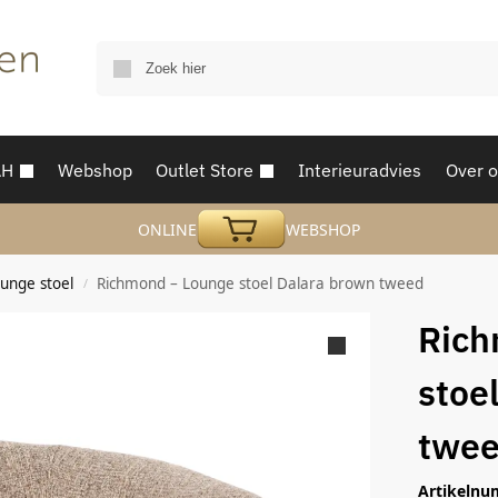
AH
Webshop
Outlet Store
Interieuradvies
Over 
ONLINE
WEBSHOP
unge stoel
Richmond – Lounge stoel Dalara brown tweed
/
Rich
stoe
twe
Artikelnu