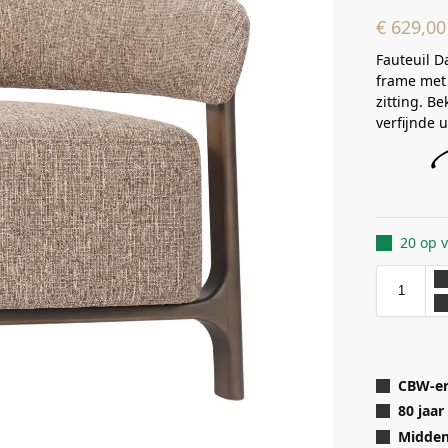
€
629,00
Fauteuil 
frame met
zitting. B
verfijnde u
20 op 
CBW-er
80 jaar
Midden 