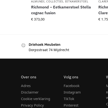
ALMUNDI
,
COLLECTIES
,
EETKAMERSTOEL
CLARE
Richmond – Eetkamerstoel Stella
Richm
cognac fusion
Clar
€
373,00
€
1.75
Driehoek Meubelen
Dorpsstraat 74 Mijdrecht
Over ons
Volg ons
Adres
Facebook
M
Disclaimer
Instagram
K
Cookie verklaring
TikTok
C
Privacy Policy
Pinterest