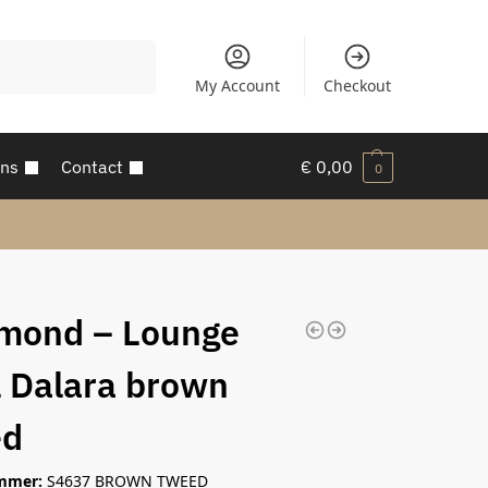
Zoeken
My Account
Checkout
ons
Contact
€
0,00
0
mond – Lounge
l Dalara brown
ed
mmer:
S4637 BROWN TWEED