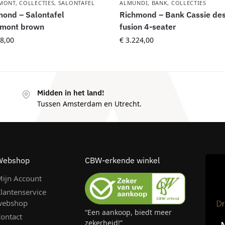
MONT
,
COLLECTIES
,
SALONTAFEL
ALMUNDI
,
BANK
,
COLLECTIES
ond – Salontafel
Richmond – Bank Cassie des
emont brown
fusion 4-seater
8,00
€
3.224,00
Midden in het land!
Tussen Amsterdam en Utrecht.
Webshop
CBW-erkende winkel
ijn Account
lantenservice
webshop
“Een aankoop, biedt meer
ontact
zekerheid!”