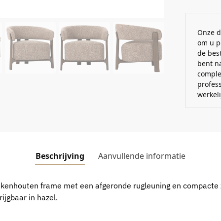
Onze d
om u p
de best
bent n
comple
profes
werkel
Beschrijving
Aanvullende informatie
ukenhouten frame met een afgeronde rugleuning en compacte z
ijgbaar in hazel.