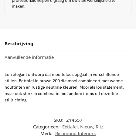
professionals helpen u graag om uw visie werkelijkheid te
maken.
Beschrijving
Aanvullende informatie
Een elegant ontwerp dat moeiteloos opgaat in verschillende
stijlen. Eettafel in brown 200 die mooi combineert met warme
houttinten en rustige neutrale kleuren. Mooi als los statement,
maar ook sterk in combinatie met andere items uit dezelfde
stijlrichting.
SKU:
214557
Categorieën:
Eettafel
,
Nieuw
,
Ritz
Merk:
Richmond Interiors