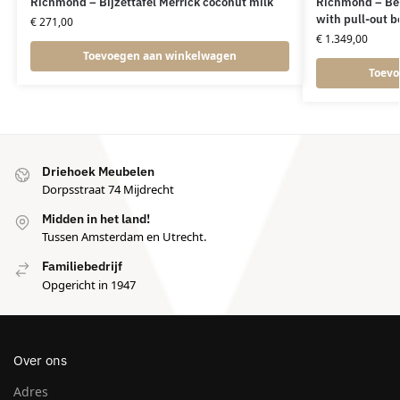
Richmond – Bijzettafel Merrick coconut milk
Richmond – Bed
with pull-out b
€
271,00
€
1.349,00
Toevoegen aan winkelwagen
Toevo
Driehoek Meubelen
Dorpsstraat 74 Mijdrecht
Midden in het land!
Tussen Amsterdam en Utrecht.
Familiebedrijf
Opgericht in 1947
Over ons
Adres