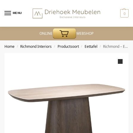
MENU
0
ONLINE
WEBSHOP
Home
Richmond Interiors
Productsoort
Eettafel
Richmond – Eettafel Ritz brown 200
/
/
/
/