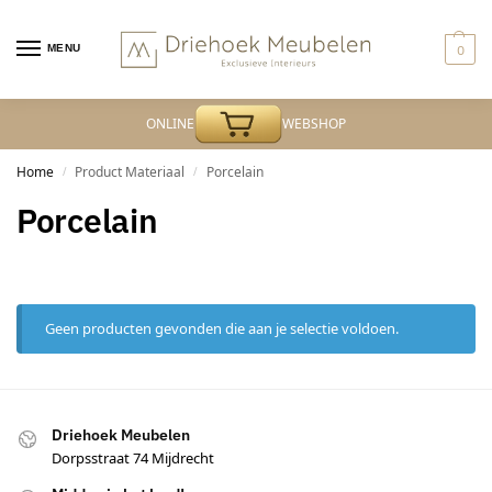
MENU
0
ONLINE
WEBSHOP
Home
Product Materiaal
Porcelain
/
/
Porcelain
Geen producten gevonden die aan je selectie voldoen.
Driehoek Meubelen
Dorpsstraat 74 Mijdrecht