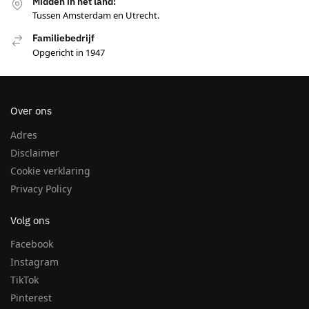
Midden in het land!
Tussen Amsterdam en Utrecht.
Familiebedrijf
Opgericht in 1947
Over ons
Adres
Disclaimer
Cookie verklaring
Privacy Policy
Volg ons
Facebook
Instagram
TikTok
Pinterest