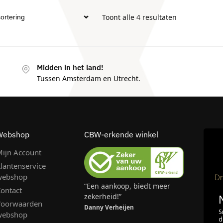
Toont alle 4 resultaten
Midden in het land!
Tussen Amsterdam en Utrecht.
Webshop
CBW-erkende winkel
ijn Account
lantenservice
webshop
“Een aankoop, biedt meer
ontact
zekerheid!”
Voorwaarden
Danny Verheijen
S
webshop
d