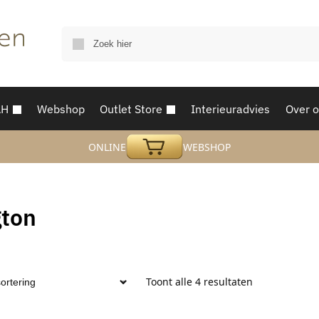
AH
Webshop
Outlet Store
Interieuradvies
Over 
ONLINE
WEBSHOP
gton
Toont alle 4 resultaten