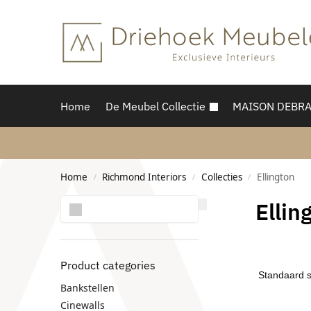
Home
De Meubel Collectie
MAISON DEBR
Home
Richmond Interiors
Collecties
Ellington
/
/
/
Zoeken
Ellin
Product categories
Bankstellen
Cinewalls