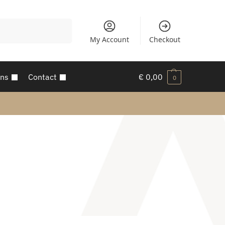
Zoeken
My Account
Checkout
ons
Contact
€
0,00
0