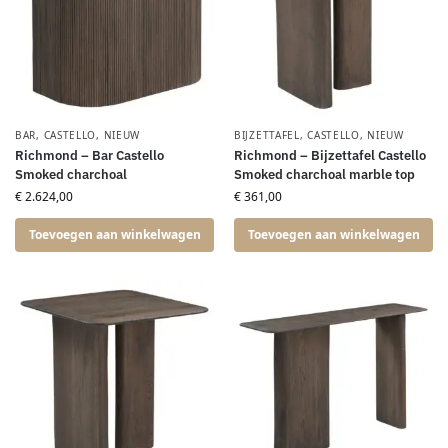
BAR
,
CASTELLO
,
NIEUW
BIJZETTAFEL
,
CASTELLO
,
NIEUW
Richmond – Bar Castello
Richmond – Bijzettafel Castello
Smoked charchoal
Smoked charchoal marble top
€
2.624,00
€
361,00
Toevoegen aan winkelwagen
Toevoegen aan winkelwagen