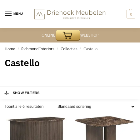
MENU
0
ONLINE
WEBSHOP
Home
Richmond Interiors
Collecties
Castello
/
/
/
Castello
SHOW FILTERS
Toont alle 6 resultaten