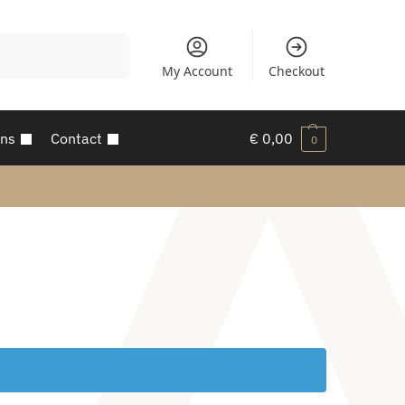
Zoeken
My Account
Checkout
ons
Contact
€
0,00
0