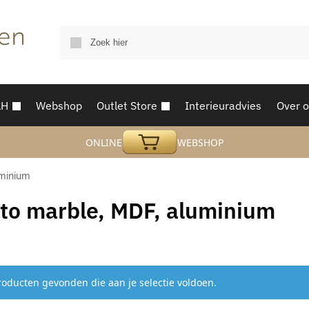
AH
Webshop
Outlet Store
Interieuradvies
Over 
ONLINE
WEBSHOP
uminium
to marble, MDF, aluminium
oducten gevonden die aan je selectie voldoen.