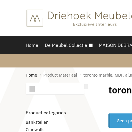
Home
De Meubel Collectie
MAISON DEBR
Home
Product Materiaal
toronto marble, MDF, al
/
/
Zoeken
toron
Product categories
Geen pr
Bankstellen
Cinewalls