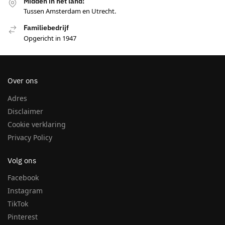
Midden in het land!
Tussen Amsterdam en Utrecht.
Familiebedrijf
Opgericht in 1947
Over ons
Adres
Disclaimer
Cookie verklaring
Privacy Policy
Volg ons
Facebook
Instagram
TikTok
Pinterest