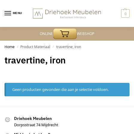
MENU
0
ONLINE
WEBSHOP
Home
Product Materiaal
travertine, iron
/
/
travertine, iron
Geen producten gevonden die aan je selectie voldoen.
Driehoek Meubelen
Dorpsstraat 74 Mijdrecht