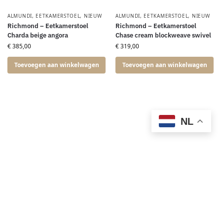
ALMUNDI
,
EETKAMERSTOEL
,
NIEUW
ALMUNDI
,
EETKAMERSTOEL
,
NIEUW
Richmond – Eetkamerstoel
Richmond – Eetkamerstoel
Charda beige angora
Chase cream blockweave swivel
€
385,00
€
319,00
Toevoegen aan winkelwagen
Toevoegen aan winkelwagen
NL
ALMUNDI
,
EETKAMERSTOEL
,
NIEUW
ALMUNDI
,
EETKAMERSTOEL
,
NIEUW
Richmond – Eetkamerstoel
Richmond – Eetkamerstoel
Chase ginger jacquard swivel
Contigo natural geo