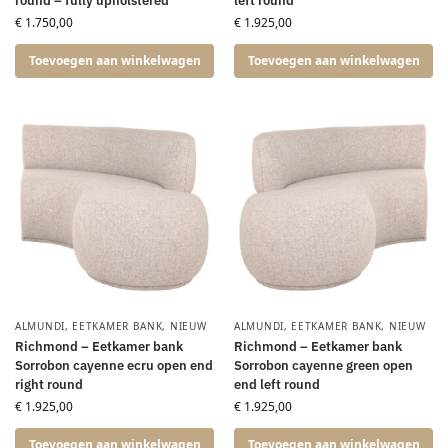
round – fully upholstered
left round
€
1.750,00
€
1.925,00
Toevoegen aan winkelwagen
Toevoegen aan winkelwagen
ALMUNDI
,
EETKAMER BANK
,
NIEUW
ALMUNDI
,
EETKAMER BANK
,
NIEUW
Richmond – Eetkamer bank
Richmond – Eetkamer bank
Sorrobon cayenne ecru open end
Sorrobon cayenne green open
right round
end left round
€
1.925,00
€
1.925,00
Toevoegen aan winkelwagen
Toevoegen aan winkelwagen